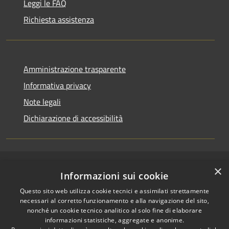
Leggi le FAQ
Richiesta assistenza
Amministrazione trasparente
Informativa privacy
Note legali
Dichiarazione di accessibilità
×
RSS
Copyright © 2026 • Comune di
Informazioni sui cookie
Accessibilità
Pallagorio • Powered by
Questo sito web utilizza cookie tecnici e assimilati strettamente
Privacy
Municipium
Accesso
•
necessari al corretto funzionamento e alla navigazione del sito,
Cookie
redazione
nonché un cookie tecnico analitico al solo fine di elaborare
Mappa del sito
informazioni statistiche, aggregate e anonime.