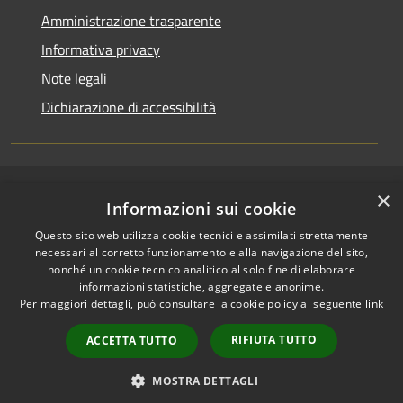
Amministrazione trasparente
Informativa privacy
Note legali
Dichiarazione di accessibilità
×
RSS
Copyright © 2026 • Comune di
Informazioni sui cookie
Accessibilità
Pallagorio • Powered by
Questo sito web utilizza cookie tecnici e assimilati strettamente
Privacy
Municipium
Accesso
•
necessari al corretto funzionamento e alla navigazione del sito,
Cookie
redazione
nonché un cookie tecnico analitico al solo fine di elaborare
Mappa del sito
informazioni statistiche, aggregate e anonime.
Per maggiori dettagli, può consultare la cookie policy al seguente
link
Firma digitale
Accesso Posta
RIFIUTA TUTTO
ACCETTA TUTTO
Istituzionale
Accesso Riservato PEC
MOSTRA DETTAGLI