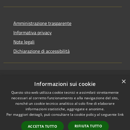
Amministrazione trasparente
Informativa privacy
Note legali
Dichiarazione di accessibilità
×
RSS
Copyright © 2026 • Comune di
Informazioni sui cookie
Accessibilità
Pallagorio • Powered by
Questo sito web utilizza cookie tecnici e assimilati strettamente
Privacy
Municipium
Accesso
•
necessari al corretto funzionamento e alla navigazione del sito,
Cookie
redazione
nonché un cookie tecnico analitico al solo fine di elaborare
Mappa del sito
informazioni statistiche, aggregate e anonime.
Per maggiori dettagli, può consultare la cookie policy al seguente
link
Firma digitale
Accesso Posta
RIFIUTA TUTTO
ACCETTA TUTTO