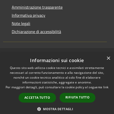
Amministrazione trasparente
Informativa privacy
Note legali
Dichiarazione di accessibilità
×
RSS
Copyright © 2026 • Comune di
Informazioni sui cookie
Accessibilità
Pallagorio • Powered by
Questo sito web utilizza cookie tecnici e assimilati strettamente
Privacy
Municipium
Accesso
•
necessari al corretto funzionamento e alla navigazione del sito,
Cookie
redazione
nonché un cookie tecnico analitico al solo fine di elaborare
Mappa del sito
informazioni statistiche, aggregate e anonime.
Per maggiori dettagli, può consultare la cookie policy al seguente
link
Firma digitale
Accesso Posta
RIFIUTA TUTTO
ACCETTA TUTTO
Istituzionale
Accesso Riservato PEC
MOSTRA DETTAGLI