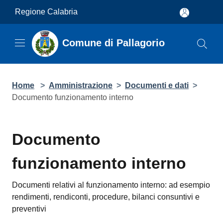
Salta al contenuto principale
Regione Calabria
Comune di Pallagorio
Home
>
Amministrazione
>
Documenti e dati
>
Documento funzionamento interno
Documento funzionamento
interno
Documenti relativi al funzionamento interno: ad esempio
rendimenti, rendiconti, procedure, bilanci consuntivi e
preventivi