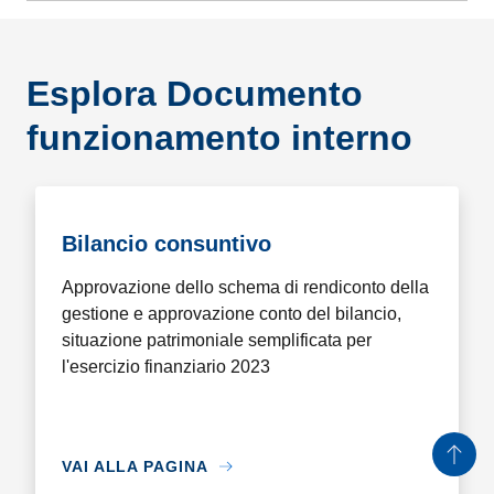
Esplora Documento
funzionamento interno
×
Bilancio consuntivo
Informazioni sui cookie
Questo sito web utilizza cookie tecnici e assimilati strettamente
Approvazione dello schema di rendiconto della
necessari al corretto funzionamento e alla navigazione del sito,
gestione e approvazione conto del bilancio,
nonché un cookie tecnico analitico al solo fine di elaborare
situazione patrimoniale semplificata per
informazioni statistiche, aggregate e anonime.
Per maggiori dettagli, può consultare la cookie policy al seguente
link
l'esercizio finanziario 2023
RIFIUTA TUTTO
ACCETTA TUTTO
MOSTRA DETTAGLI
VAI ALLA PAGINA