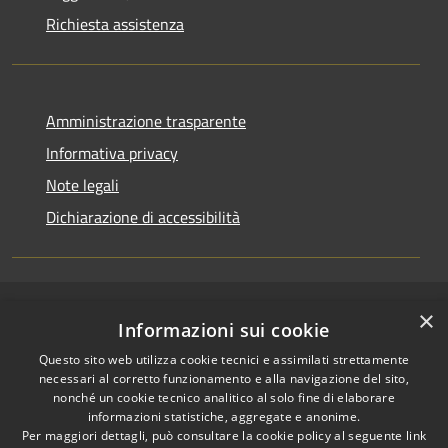
Richiesta assistenza
Amministrazione trasparente
Informativa privacy
Note legali
Dichiarazione di accessibilità
×
RSS
Copyright © 2026 • Comune di
Informazioni sui cookie
Accessibilità
Pallagorio • Powered by
Questo sito web utilizza cookie tecnici e assimilati strettamente
Privacy
Municipium
Accesso
•
necessari al corretto funzionamento e alla navigazione del sito,
Cookie
redazione
nonché un cookie tecnico analitico al solo fine di elaborare
Mappa del sito
informazioni statistiche, aggregate e anonime.
Per maggiori dettagli, può consultare la cookie policy al seguente
link
Firma digitale