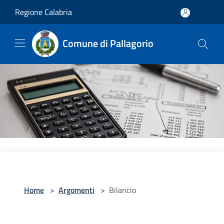
Salta al contenuto principale
Regione Calabria
Comune di Pallagorio
Home
>
Argomenti
>
Bilancio