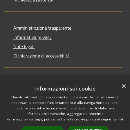
Amministrazione trasparente
Informativa privacy
Note legali
Dichiarazione di accessibilità
×
RSS
Copyright © 2026 • Comune di
Informazioni sui cookie
Accessibilità
Pallagorio • Powered by
Questo sito web utilizza cookie tecnici e assimilati strettamente
Privacy
Municipium
Accesso
•
necessari al corretto funzionamento e alla navigazione del sito,
Cookie
redazione
nonché un cookie tecnico analitico al solo fine di elaborare
Mappa del sito
informazioni statistiche, aggregate e anonime.
Per maggiori dettagli, può consultare la cookie policy al seguente
link
Firma digitale
Accesso Posta