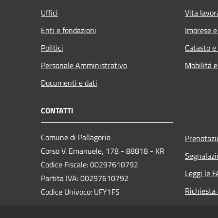
Uffici
Vita lavor
Enti e fondazioni
Imprese 
Politici
Catasto e
Personale Amministrativo
Mobilità e
Documenti e dati
CONTATTI
Comune di Pallagorio
Prenotaz
Corso V. Emanuele, 178 - 88818 - KR
Segnalazi
Codice Fiscale: 00297610792
Leggi le 
Partita IVA: 00297610792
Richiesta
Codice Univoco: UFY1FS
PEC: protocollo.pallagorio@asmepec.it