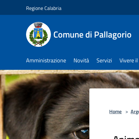
Salta al contenuto principale
Regione Calabria
Comune di Pallagorio
Amministrazione
Novità
Servizi
Vivere 
Home
>
Arg