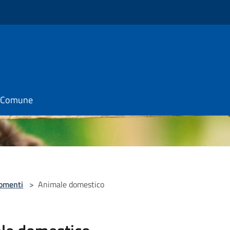
il Comune
omenti
>
Animale domestico