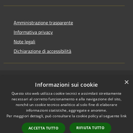
Amministrazione trasparente
Informativa privacy
Note legali
Dichiarazione di accessibilità
×
RSS
Copyright © 2026 • Comune di
Informazioni sui cookie
Accessibilità
Pallagorio • Powered by
Questo sito web utilizza cookie tecnici e assimilati strettamente
Privacy
Municipium
Accesso
•
necessari al corretto funzionamento e alla navigazione del sito,
Cookie
redazione
nonché un cookie tecnico analitico al solo fine di elaborare
Mappa del sito
informazioni statistiche, aggregate e anonime.
Per maggiori dettagli, può consultare la cookie policy al seguente
link
Firma digitale
Accesso Posta
RIFIUTA TUTTO
ACCETTA TUTTO
Istituzionale