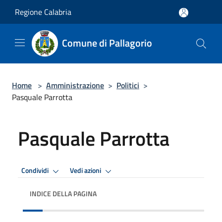
Salta al contenuto principale
Regione Calabria
Comune di Pallagorio
Home
>
Amministrazione
>
Politici
>
Pasquale Parrotta
Pasquale Parrotta
Condividi
Vedi azioni
INDICE DELLA PAGINA