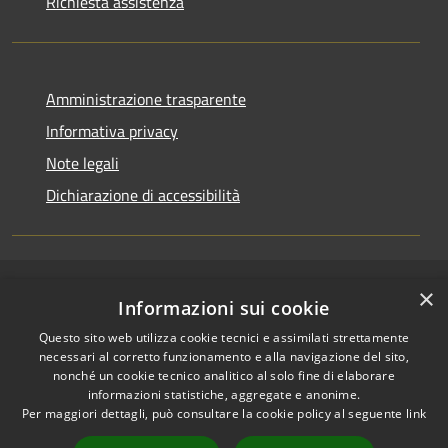
Richiesta assistenza
Amministrazione trasparente
Informativa privacy
Note legali
Dichiarazione di accessibilità
×
RSS
Copyright © 2026 • Comune di
Informazioni sui cookie
Accessibilità
Pallagorio • Powered by
Questo sito web utilizza cookie tecnici e assimilati strettamente
Privacy
Municipium
Accesso
•
necessari al corretto funzionamento e alla navigazione del sito,
Cookie
redazione
nonché un cookie tecnico analitico al solo fine di elaborare
Mappa del sito
informazioni statistiche, aggregate e anonime.
Per maggiori dettagli, può consultare la cookie policy al seguente
link
Firma digitale
Accesso Posta