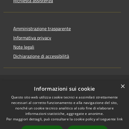
Richiesta assistenza
Amministrazione trasparente
Informativa privacy
Note legali
Dichiarazione di accessibilità
×
RSS
Copyright © 2026 • Comune di
Informazioni sui cookie
Accessibilità
Pallagorio • Powered by
Questo sito web utilizza cookie tecnici e assimilati strettamente
Privacy
Municipium
Accesso
•
necessari al corretto funzionamento e alla navigazione del sito,
Cookie
redazione
nonché un cookie tecnico analitico al solo fine di elaborare
Mappa del sito
informazioni statistiche, aggregate e anonime.
Per maggiori dettagli, può consultare la cookie policy al seguente
link
Firma digitale
Accesso Posta