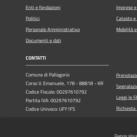
Enti e fondazioni
Imprese 
Politici
Catasto e
Personale Amministrativo
Mobilità e
Documenti e dati
CONTATTI
Comune di Pallagorio
Prenotaz
Corso V. Emanuele, 178 - 88818 - KR
Segnalazi
Codice Fiscale: 00297610792
Leggi le 
Partita IVA: 00297610792
Richiesta
Codice Univoco: UFY1FS
PEC: protocollo.pallagorio@asmepec.it
Centralino Unico: +39 0962 761037
Questo sito 