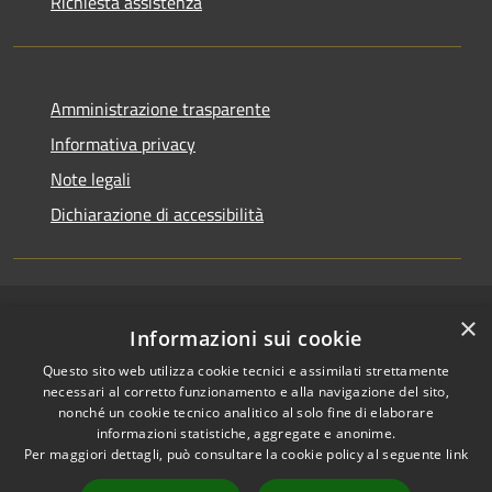
Richiesta assistenza
Amministrazione trasparente
Informativa privacy
Note legali
Dichiarazione di accessibilità
×
RSS
Copyright © 2026 • Comune di
Informazioni sui cookie
Accessibilità
Pallagorio • Powered by
Questo sito web utilizza cookie tecnici e assimilati strettamente
Privacy
Municipium
Accesso
•
necessari al corretto funzionamento e alla navigazione del sito,
Cookie
redazione
nonché un cookie tecnico analitico al solo fine di elaborare
Mappa del sito
informazioni statistiche, aggregate e anonime.
Per maggiori dettagli, può consultare la cookie policy al seguente
link
Firma digitale
Accesso Posta