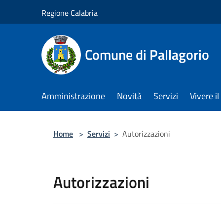
Salta al contenuto principale
Regione Calabria
Comune di Pallagorio
Amministrazione
Novità
Servizi
Vivere 
Home
>
Servizi
>
Autorizzazioni
Autorizzazioni