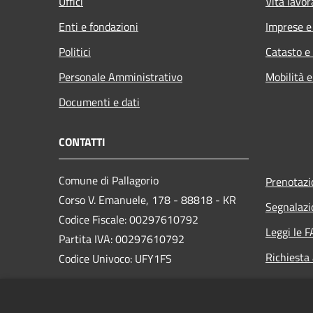
Uffici
Vita lavor
Enti e fondazioni
Imprese 
Politici
Catasto e
Personale Amministrativo
Mobilità e
Documenti e dati
CONTATTI
Comune di Pallagorio
Prenotaz
Corso V. Emanuele, 178 - 88818 - KR
Segnalazi
Codice Fiscale: 00297610792
Leggi le 
Partita IVA: 00297610792
Richiesta
Codice Univoco: UFY1FS
PEC: protocollo.pallagorio@asmepec.it
Centralino Unico: +39 0962 761037