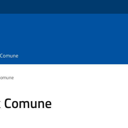
il Comune
 Comune
k Comune