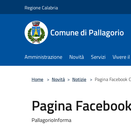
Salta al contenuto principale
Regione Calabria
Comune di Pallagorio
Amministrazione
Novità
Servizi
Vivere 
Home
>
Novità
>
Notizie
>
Pagina Facebook
Pagina Faceboo
PallagorioInforma