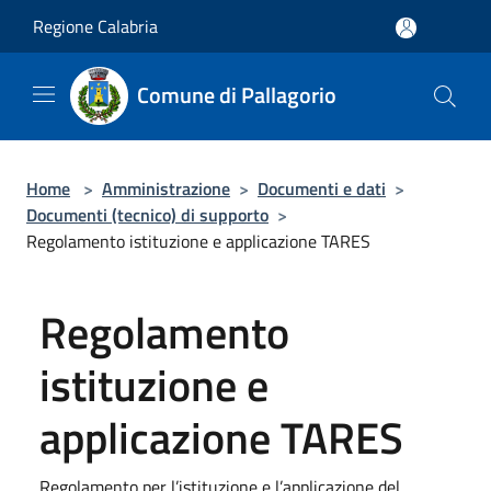
Salta al contenuto principale
Regione Calabria
Comune di Pallagorio
Home
>
Amministrazione
>
Documenti e dati
>
Documenti (tecnico) di supporto
>
Regolamento istituzione e applicazione TARES
Regolamento
istituzione e
applicazione TARES
Regolamento per l’istituzione e l’applicazione del